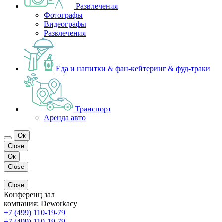
Развлечения
Фотографы
Видеографы
Развлечения
Еда и напитки & фан-кейтеринг & фуд-траки
Транспорт
Аренда авто
Ок
Close
Ок
Close
Close
Конференц зал
компания:
Deworkacy
+7 (499) 110-19-79
+7 (499) 110-19-79