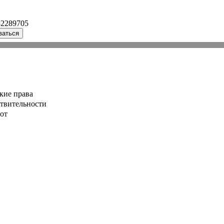
32289705
ваться
кие права
ствительности
от