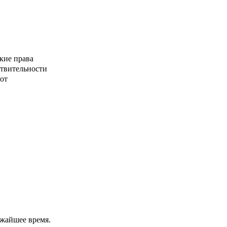
кие права
ствительности
от
ижайшее время.