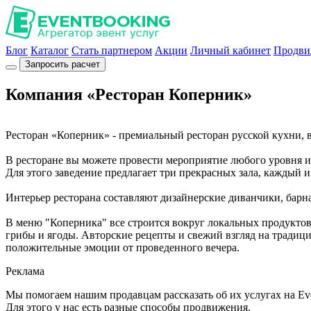
Блог
Каталог
Стать партнером
Акции
Личный кабинет
Продви
Запросить расчет
Компания «Ресторан Коперник»
Ресторан «Коперник» - премиальный ресторан русской кухни, 
В ресторане вы можете провести мероприятие любого уровня и
Для этого заведение предлагает три прекрасных зала, каждый 
Интерьер ресторана составляют дизайнерские диванчики, барна
В меню "Коперника" все строится вокруг локальных продуктов 
грибы и ягоды. Авторские рецепты и свежий взгляд на традиц
положительные эмоции от проведенного вечера.
Реклама
Мы помогаем нашим продавцам рассказать об их услугах на Ev
Для этого у нас есть разные способы продвижения.