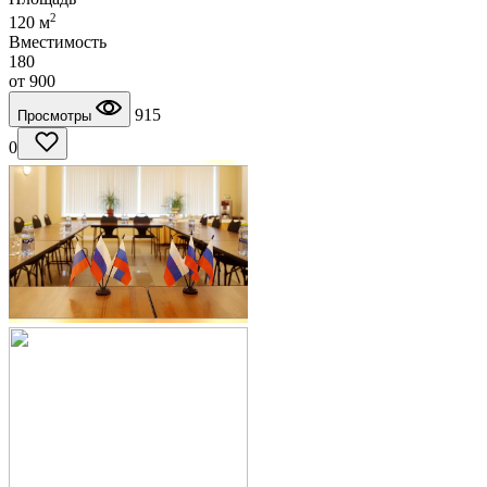
2
120 м
Вместимость
180
от
900
915
Просмотры
0