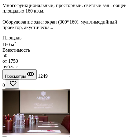
Многофункциональный, просторный, светлый зал - общей
площадью 160 кв.м.
Оборудование зала: экран (300*160), мультимедийный
проектор, акустическа...
Площадь
2
160 м
Вместимость
50
от
1750
руб.
час
1249
Просмотры
0