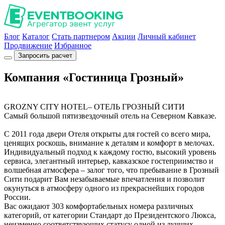
Блог
Каталог
Стать партнером
Акции
Личный кабинет
Продвижение
Избранное
Запросить расчет
Компания «Гостиница Грозный»
GROZNY CITY HOTEL– ОТЕЛЬ ГРОЗНЫЙ СИТИ
Самый большой пятизвездочный отель на Северном Кавказе.
С 2011 года двери Отеля открыты для гостей со всего мира,
ценящих роскошь, внимание к деталям и комфорт в мелочах.
Индивидуальный подход к каждому гостю, высокий уровень
сервиса, элегантный интерьер, кавказское гостеприимство и
волшебная атмосфера – залог того, что пребывание в Грозный
Сити подарит Вам незабываемые впечатления и позволит
окунуться в атмосферу одного из прекраснейших городов
России.
Вас ожидают 303 комфортабельных номера различных
категорий, от категории Стандарт до Президентского Люкса,
неизменно соответствующих статусу одной из лучших