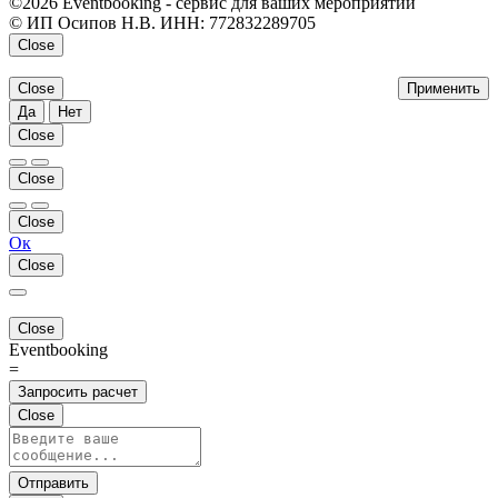
©2026 Eventbooking - сервис для ваших мероприятий
© ИП Осипов Н.В. ИНН: 772832289705
Close
Close
Применить
Да
Нет
Close
Close
Close
Ок
Close
Close
Eventbooking
=
Запросить расчет
Close
Отправить