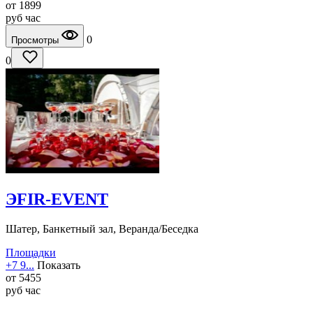
от
1899
руб
час
0
Просмотры
0
ЭFIR-EVENT
Шатер, Банкетный зал, Веранда/Беседка
Площадки
+7 9...
Показать
от
5455
руб
час