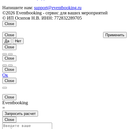
Напишите нам:
support@eventbooking.ru
©2026 Eventbooking - сервис для ваших мероприятий
© ИП Осипов Н.В. ИНН: 772832289705
Close
Close
Применить
Да
Нет
Close
Close
Close
Ок
Close
Close
Eventbooking
=
Запросить расчет
Close