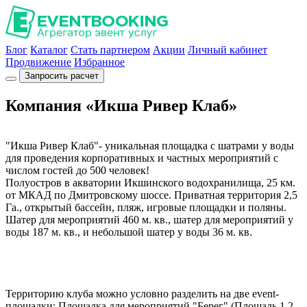
Блог
Каталог
Стать партнером
Акции
Личный кабинет
Продвижение
Избранное
Запросить расчет
Компания «Икша Ривер Клаб»
"Икша Ривер Клаб"- уникальная площадка с шатрами у воды
для проведения корпоративных и частных мероприятий с
числом гостей до 500 человек!
Полуостров в акватории Икшинского водохранилища, 25 км.
от МКАД по Дмитровскому шоссе. Приватная территория 2,5
Га., открытый бассейн, пляж, игровые площадки и поляны.
Шатер для мероприятий 460 м. кв., шатер для мероприятий у
воды 187 м. кв., и небольшой шатер у воды 36 м. кв.
Территорию клуба можно условно разделить на две event-
площадки: Площадка для мероприятий "Берег" (Площадь 1,2