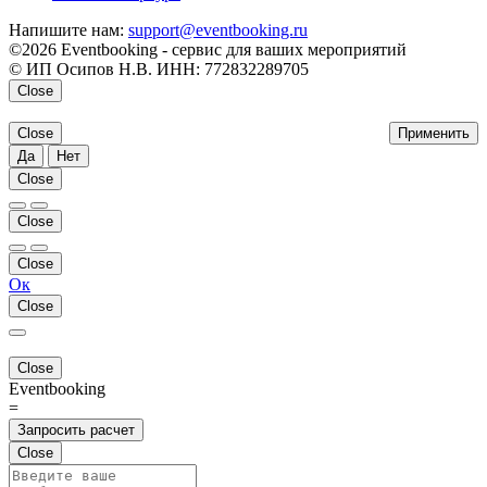
Напишите нам:
support@eventbooking.ru
©2026 Eventbooking - сервис для ваших мероприятий
© ИП Осипов Н.В. ИНН: 772832289705
Close
Close
Применить
Да
Нет
Close
Close
Close
Ок
Close
Close
Eventbooking
=
Запросить расчет
Close