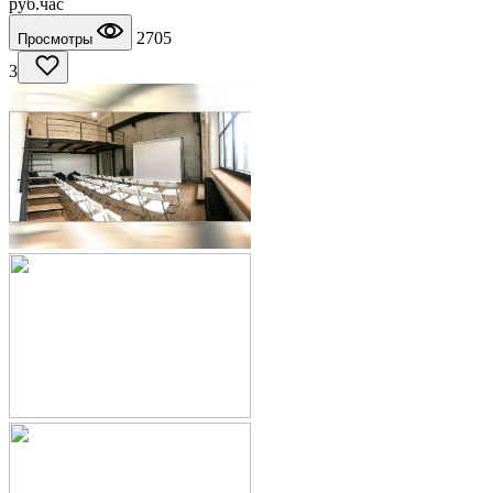
руб.
час
2705
Просмотры
3