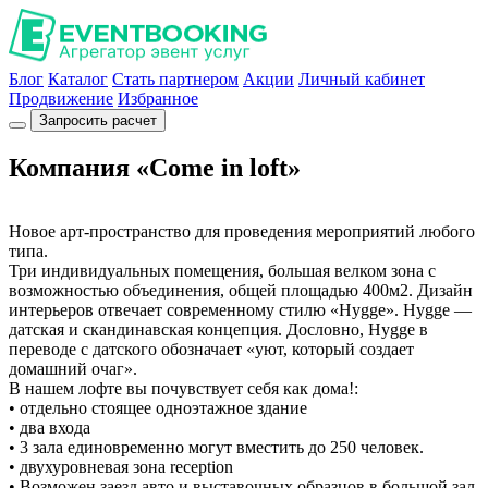
Блог
Каталог
Стать партнером
Акции
Личный кабинет
Продвижение
Избранное
Запросить расчет
Компания «Come in loft»
Новое арт-пространство для проведения мероприятий любого
типа.
Три индивидуальных помещения, большая велком зона с
возможностью объединения, общей площадью 400м2. Дизайн
интерьеров отвечает современному стилю «Hygge». Hygge —
датская и скандинавская концепция. Дословно, Hygge в
переводе с датского обозначает «уют, который создает
домашний очаг».
В нашем лофте вы почувствует себя как дома!:
• отдельно стоящее одноэтажное здание
• два входа
• 3 зала единовременно могут вместить до 250 человек.
• двухуровневая зона reception
• Возможен заезд авто и выставочных образцов в большой зал