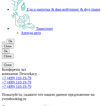
Еда и напитки & фан-кейтеринг & фуд-траки
Транспорт
Аренда авто
Ок
Close
Ок
Close
Close
Конференц зал
компания:
Deworkacy
+7 (499) 110-19-79
+7 (499) 110-19-79
+7 (499) 110-19-79
Пожалуйста, скажите что нашли данное предложение на
eventbooking.ru