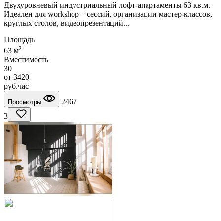
Двухуровневый индустриальный лофт-апартаменты 63 кв.м.
Идеален для workshop – сессий, организации мастер-классов,
круглых столов, видеопрезентаций...
Площадь
2
63 м
Вместимость
30
от
3420
руб.
час
2467
Просмотры
3