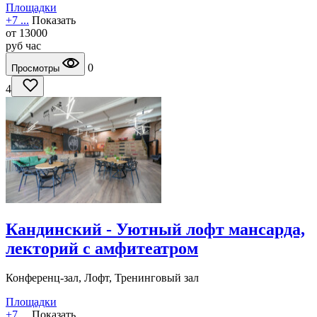
Площадки
+7 ...
Показать
от
13000
руб
час
0
Просмотры
4
Кандинский - Уютный лофт мансарда,
лекторий с амфитеатром
Конференц-зал, Лофт, Тренинговый зал
Площадки
+7 ...
Показать