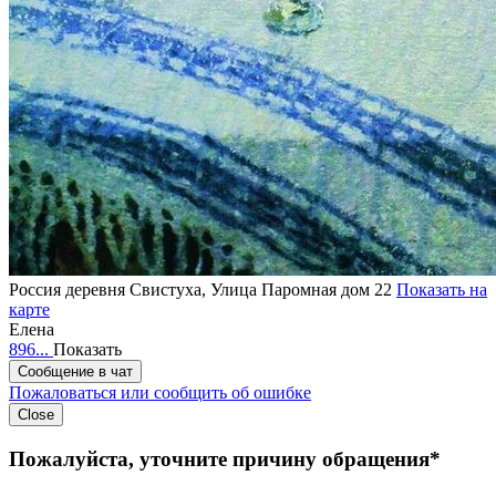
Россия
деревня Свистуха, Улица Паромная дом 22
Показать на
карте
Елена
896...
Показать
Сообщение в чат
Пожаловаться или сообщить об ошибке
Close
Пожалуйста, уточните причину обращения*