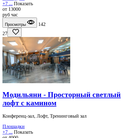
+7 ...
Показать
от
13000
руб
час
142
Просмотры
27
Модильяни - Просторный светлый
лофт с камином
Конференц-зал, Лофт, Тренинговый зал
Площадки
+7 ...
Показать
от
4000