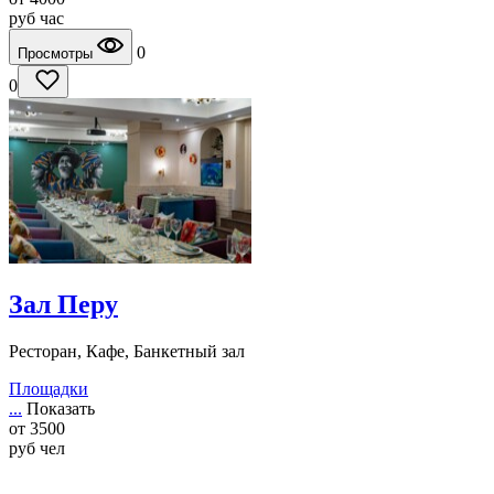
руб
час
0
Просмотры
0
Зал Перу
Ресторан, Кафе, Банкетный зал
Площадки
...
Показать
от
3500
руб
чел