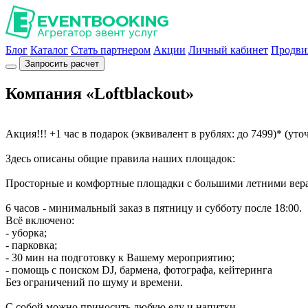
Блог
Каталог
Стать партнером
Акции
Личный кабинет
Продви
Запросить расчет
Компания «Loftblackout»
Акция!!! +1 час в подарок (эквивалент в рублях: до 7499)* (ут
Здесь описаны общие правила наших площадок:
Просторные и комфортные площадки с большими летними вер
6 часов - минимальный заказ в пятницу и субботу после 18:00.
Всё включено:
- уборка;
- парковка;
- 30 мин на подготовку к Вашему мероприятию;
- помощь с поиском DJ, бармена, фотографа, кейтеринга
Без ограничений по шуму и времени.
С собой можно приносить любую еду и напитки.