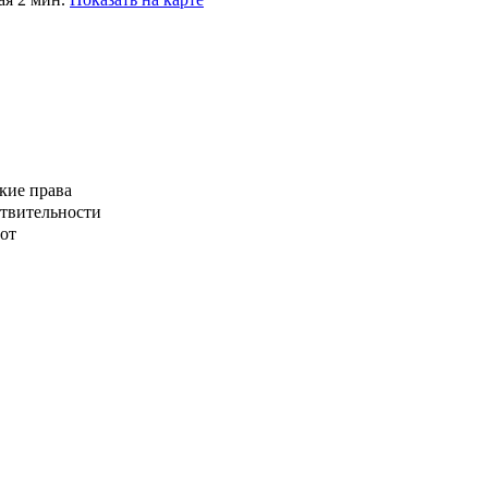
кие права
ствительности
от