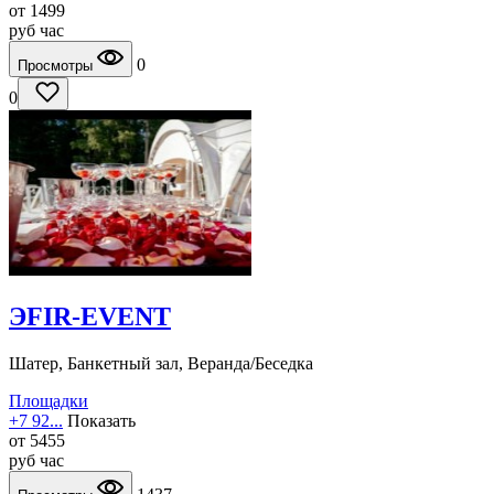
от
1499
руб
час
0
Просмотры
0
ЭFIR-EVENT
Шатер, Банкетный зал, Веранда/Беседка
Площадки
+7 92...
Показать
от
5455
руб
час