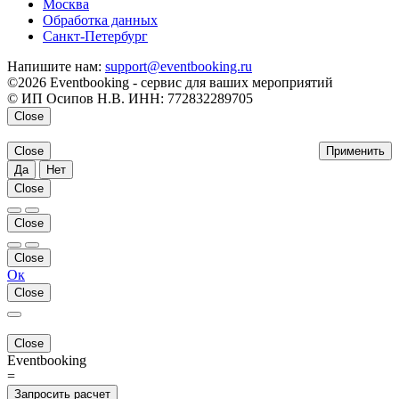
Москва
Обработка данных
Санкт-Петербург
Напишите нам:
support@eventbooking.ru
©2026 Eventbooking - сервис для ваших мероприятий
© ИП Осипов Н.В. ИНН: 772832289705
Close
Close
Применить
Да
Нет
Close
Close
Close
Ок
Close
Close
Eventbooking
=
Запросить расчет