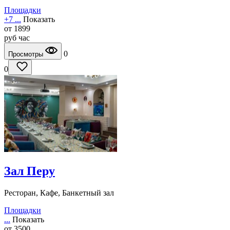
Площадки
+7 ...
Показать
от
1899
руб
час
0
Просмотры
0
Зал Перу
Ресторан, Кафе, Банкетный зал
Площадки
...
Показать
от
3500