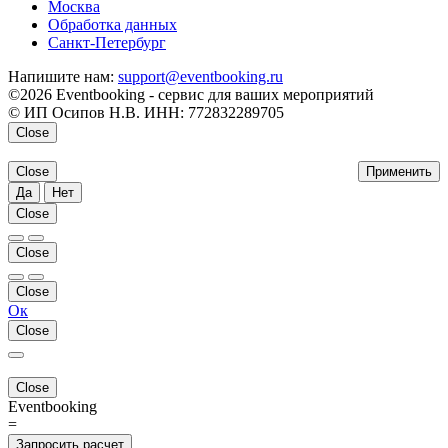
Москва
Обработка данных
Санкт-Петербург
Напишите нам:
support@eventbooking.ru
©2026 Eventbooking - сервис для ваших мероприятий
© ИП Осипов Н.В. ИНН: 772832289705
Close
Close
Применить
Да
Нет
Close
Close
Close
Ок
Close
Close
Eventbooking
=
Запросить расчет