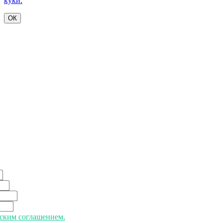
куки.
ОК
ьским соглашением.