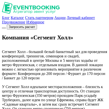
Блог
Каталог
Стать партнером
Акции
Личный кабинет
Продвижение
Избранное
Запросить расчет
Компания «Сегмент Холл»
Сегмент Холл - большой белый банкетный зал для проведения
конференций, тренингов, семинаров и свадеб,
расположенный в центре Москвы и 5 минутах ходьбы от
метро Фрунзенская, с отдельным входом. В данной локации
можно с легкостью организовать мероприятие в различном
формате: Конференция до 200 персон / Фуршет до 170 персон
/ Банкет до 120 персон
У Сегмент Холл идеальное месторасположения – близость к
центру и отличная транспортная доступность. От станции
метро Фрунзенская (350 метров) проходим Парк-усадьбу
Трубецких, далее идем по улице Ефремова, справа будет ЖК
«Садовые кварталы», и затем вас сразу встречает Сегмент
Холл. От станции метро спортивная (750 метров)