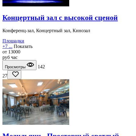
Концертный зал с высокой сценой
Конференц-зал, Концертный зал, Кинозал
Площадки
+7 ...
Показать
от
13000
руб
час
142
Просмотры
27
Модильяни - Просторный светлый