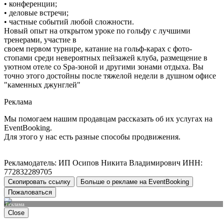
• конференции;
• деловые встречи;
• частные событий любой сложности.
Новый опыт на открытом уроке по гольфу с лучшими
тренерами, участие в
своем первом турнире, катание на гольф-карах с фото-
стопами среди невероятных пейзажей клуба, размещение в
уютном отеле со Spa-зоной и другими зонами отдыха. Вы
точно этого достойны после тяжелой недели в душном офисе
"каменных джунглей"
Реклама
Мы помогаем нашим продавцам рассказать об их услугах на
EventBooking.
Для этого у нас есть разные способы продвижения.
Рекламодатель: ИП Осипов Никита Владимирович ИНН:
772832289705
Скопировать ссылку
Больше о рекламе на EventBooking
Пожаловаться
Реклама
Close