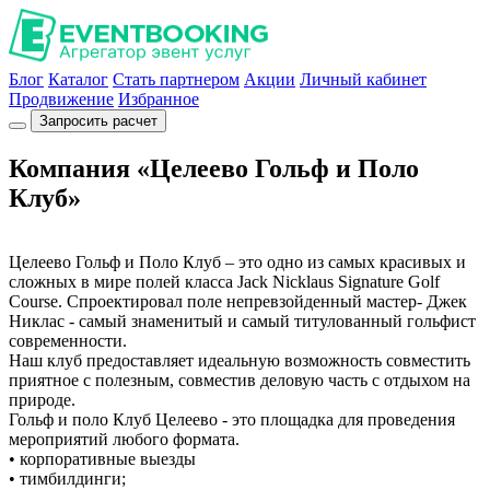
Блог
Каталог
Стать партнером
Акции
Личный кабинет
Продвижение
Избранное
Запросить расчет
Компания «Целеево Гольф и Поло
Клуб»
Целеево Гольф и Поло Клуб – это одно из самых красивых и
сложных в мире полей класса Jack Nicklaus Signature Golf
Course. Спроектировал поле непревзойденный мастер- Джек
Никлас - самый знаменитый и самый титулованный гольфист
современности.
Наш клуб предоставляет идеальную возможность совместить
приятное с полезным, совместив деловую часть с отдыхом на
природе.
Гольф и поло Клуб Целеево - это площадка для проведения
мероприятий любого формата.
• корпоративные выезды
• тимбилдинги;