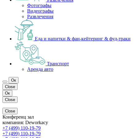
Фотографы
Видеографы
Развлечения
Еда и напитки & фан-кейтеринг & фуд-траки
Транспорт
Аренда авто
Ок
Close
Ок
Close
Close
Конференц зал
компания:
Deworkacy
+7 (499) 110-19-79
+7 (499) 110-19-79