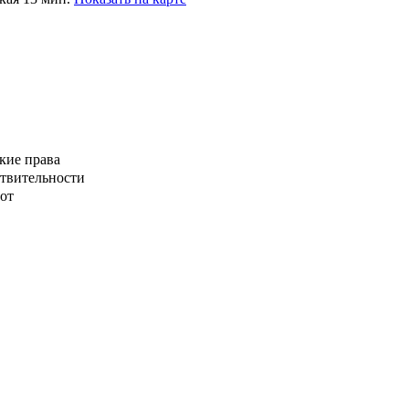
кие права
ствительности
от