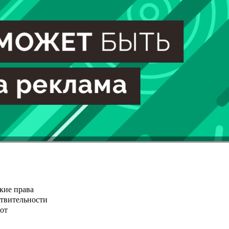
кие права
ствительности
от