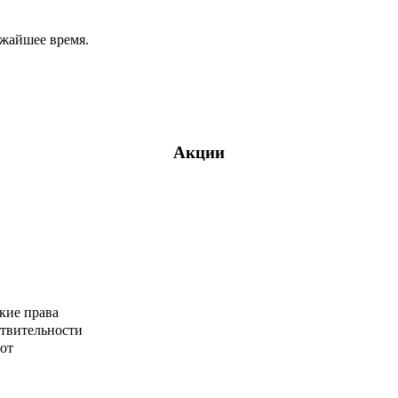
ижайшее время.
Акции
кие права
ствительности
от