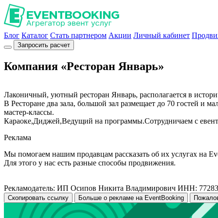
Блог
Каталог
Стать партнером
Акции
Личный кабинет
Продви
Запросить расчет
Компания «Ресторан Январь»
Лаконичный, уютный ресторан Январь, располагается в истори
В Ресторане два зала, большой зал размещает до 70 гостей и 
мастер-классы.
Караоке,Диджей,Ведущий на программы.Сотрудничаем с евент
Реклама
Мы помогаем нашим продавцам рассказать об их услугах на Ev
Для этого у нас есть разные способы продвижения.
Рекламодатель: ИП Осипов Никита Владимирович ИНН: 7728
Скопировать ссылку
Больше о рекламе на EventBooking
Пожало