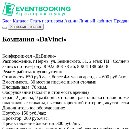
Блог
Каталог
Стать партнером
Акции
Личный кабинет
Продви
Запросить расчет
Компания «DaVinci»
Конференц-зал «ДаВинчи»
Расположение. г.Пермь, ул. Белинского, 31, 2 этаж ТЦ «Солне
Запись по телефону: 8-922-368-78-26, 8-964-188-666-8
Режим работы. круглосуточно
Стоимость. 650 руб./час, более 4-х часов аренды – 600 руб./час
Вместимость. 30 мест за письменными столами
Площадь зала. 70 кв.м.
Оборудование (входит в стоимость аренды)
экран, 2 дивана, 9 разборных столов - расстановка столов по 
пластиковые стаканы, высокоскоростной интернет, акустическая
Дополнительное оборудование:
Ноутбук- 150 руб./час;
Проектор- 200 руб./час;
Предоставление блокнота- 300 руб./шт.
Следует учесть, что в стоимость базовой аренды конференц-за