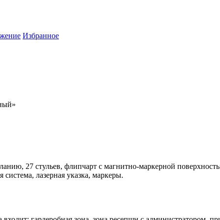
жение
Избранное
чный»
желанию, 27 стульев, флипчарт с магнитно-маркерной поверхность
 система, лазерная указка, маркеры.
ла входит: гардеробная зона, зона ресепшн с администратором, 