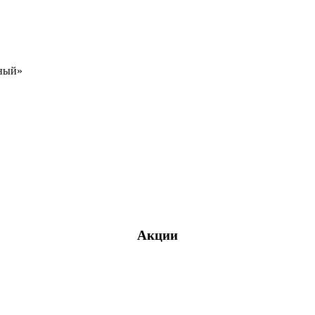
чный»
Акции