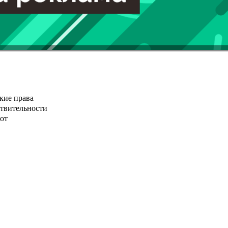
кие права
ствительности
от