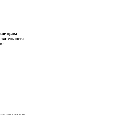
кие права
ствительности
от