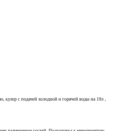
ю, кулер с подачей холодной и горячей воды на 19л ,
прием-размещение гостей. Подготовка к мероприятию