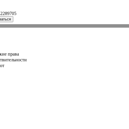
32289705
ваться
кие права
ствительности
от