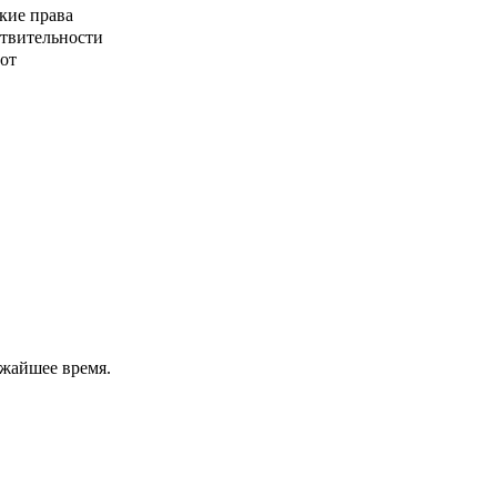
кие права
ствительности
от
ижайшее время.