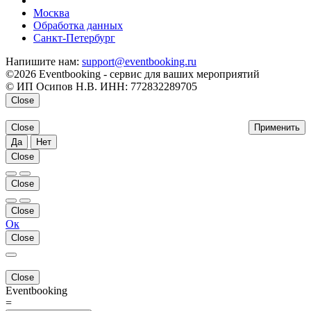
напишите нам
Москва
Обработка данных
Санкт-Петербург
Напишите нам:
support@eventbooking.ru
©2026 Eventbooking - сервис для ваших мероприятий
© ИП Осипов Н.В. ИНН: 772832289705
Close
Close
Применить
Да
Нет
Close
Close
Close
Ок
Close
Close
Eventbooking
=