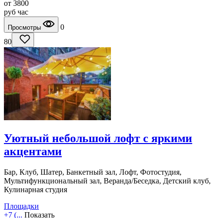
от
3800
руб
час
0
Просмотры
80
Уютный небольшой лофт с яркими
акцентами
Бар, Клуб, Шатер, Банкетный зал, Лофт, Фотостудия,
Мультифункциональный зал, Веранда/Беседка, Детский клуб,
Кулинарная студия
Площадки
+7 (...
Показать