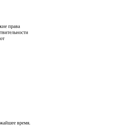
кие права
ствительности
от
ижайшее время.