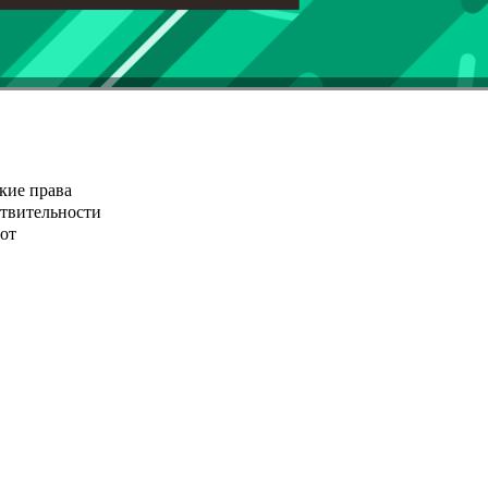
кие права
ствительности
от