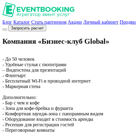
Блог
Каталог
Стать партнером
Акции
Личный кабинет
Продви
Запросить расчет
Компания «Бизнес-клуб Global»
- До 50 человек
- Удобные стулья с пюпитрами
– Видеостена для презентаций
- Флипчарт
- Бесплатный Wi-Fi и проводной интернет
- Маркерная стена
Дополнительно:
- Бар с чем и кофе
- Зона для кофе-брейка и фуршета
- Комфортная лаундж-зона с панорамным видом
- Оборудование входит в стоимость аренды
- Ресепшн для регистрации гостей
- Переговорные комнаты