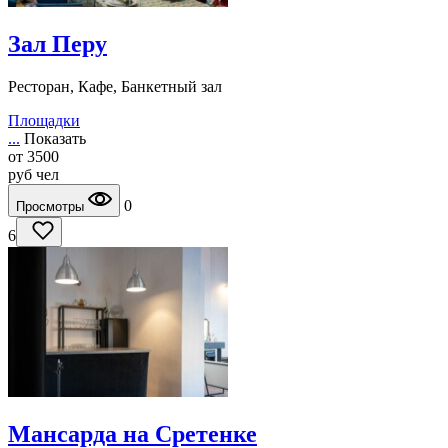
Зал Перу
Ресторан, Кафе, Банкетный зал
Площадки
...
Показать
от
3500
руб
чел
0
Просмотры
6
Мансарда на Сретенке