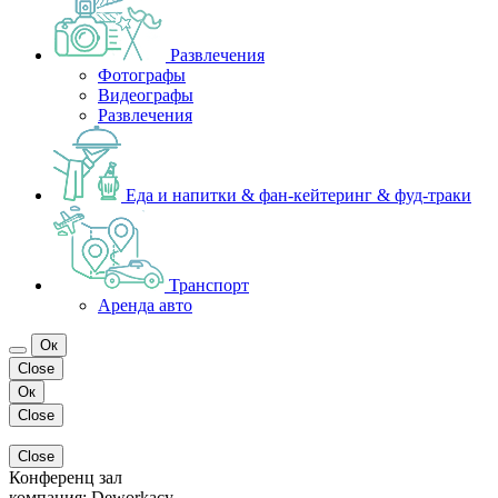
Развлечения
Фотографы
Видеографы
Развлечения
Еда и напитки & фан-кейтеринг & фуд-траки
Транспорт
Аренда авто
Ок
Close
Ок
Close
Close
Конференц зал
компания:
Deworkacy