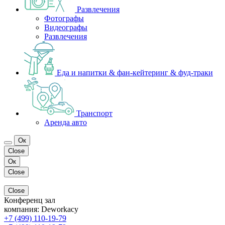
Развлечения
Фотографы
Видеографы
Развлечения
Еда и напитки & фан-кейтеринг & фуд-траки
Транспорт
Аренда авто
Ок
Close
Ок
Close
Close
Конференц зал
компания:
Deworkacy
+7 (499) 110-19-79