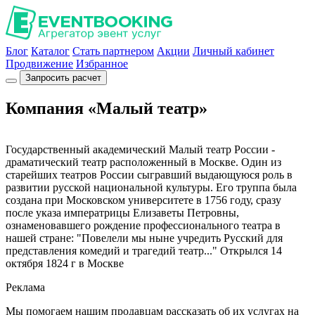
Блог
Каталог
Стать партнером
Акции
Личный кабинет
Продвижение
Избранное
Запросить расчет
Компания «Малый театр»
Государственный академический Малый театр России -
драматический театр расположенный в Москве. Один из
старейших театров России сыгравший выдающуюся роль в
развитии русской национальной культуры. Его труппа была
создана при Московском университете в 1756 году, сразу
после указа императрицы Елизаветы Петровны,
ознаменовавшего рождение профессионального театра в
нашей стране: "Повелели мы ныне учредить Русский для
представления комедий и трагедий театр..." Открылся 14
октября 1824 г в Москве
Реклама
Мы помогаем нашим продавцам рассказать об их услугах на