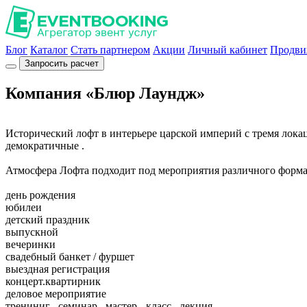
Блог
Каталог
Стать партнером
Акции
Личный кабинет
Продви
Запросить расчет
Компания «Блюр Лаундж»
Исторический лофт в интерьере царской империй с тремя лока
демократичные .
Атмосфера Лофта подходит под мероприятия различного форма
день рождения
юбилеи
детский праздник
выпускной
вечеринки
свадебный банкет / фуршет
выездная регистрация
концерт.квартирник
деловое мероприятие
трениниг , семинар , мастер - класс , лекция