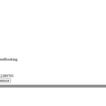
entBooking.
32289705
ваться