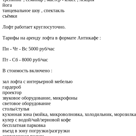
йога
танцевальное шоу , спектакль
съёмки
Лофт работает круглосуточно.
Тарифы на аренду лофта в формате Антикафе :
Пн - Чт - Вс 5000 руб/час
Пт - Сб - 8000 руб/час
В стоимость включенo :
зал лофта с интерьерной мебелью
гардероб
проектор
звуковое оборудование, микрофоны
световое оборудование
столы/стулья
кухонная зона (мойка, микроволновка, холодильник, морозилка
кулер с водой/чай/зерновой кофе
бесплатная парковка
въезд в зону погрузки/разгрузки