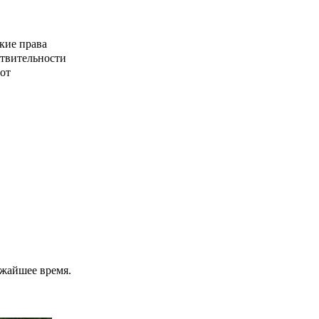
кие права
ствительности
от
ижайшее время.