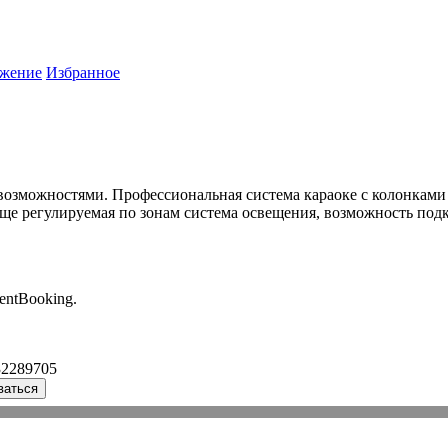
жение
Избранное
возможностями. Профессиональная система караоке с колонкам
ще регулируемая по зонам система освещения, возможность подк
entBooking.
32289705
ваться