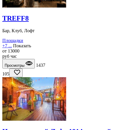
TREFF8
Бар, Клуб, Лофт
Площадки
+7 ...
Показать
от
13000
руб
час
1437
Просмотры
105