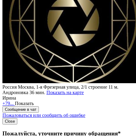
Россия
Москва, 1-я Фрезерная улица, 2/1 строение 11
м.
Андроновка 36 мин.
Показать на карте
Ирина
+79...
Показать
Сообщение в чат
Пожаловаться или сообщить об ошибке
Close
Пожалуйста, уточните причину обращения*