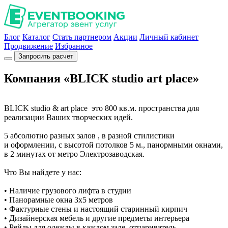
Блог
Каталог
Стать партнером
Акции
Личный кабинет
Продвижение
Избранное
Запросить расчет
Компания «BLICK studio art place»
BLICK studio & art place это 800 кв.м. пространства для
реализации Ваших творческих идей.
5 абсолютно разных залов , в разной стилистики
и оформлении, с высотой потолков 5 м., панормными окнами,
в 2 минутах от метро Электрозаводская.
Что Вы найдете у нас:
• Наличие грузового лифта в студии
• Панорамные окна 3х5 метров
• Фактурные стены и настоящий старинный кирпич
• Дизайнерская мебель и другие предметы интерьера
• Рейлы для одежды в каждом зале, отпариватель