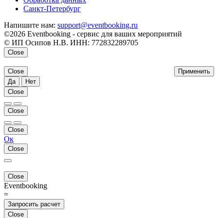
Санкт-Петербург
Напишите нам:
support@eventbooking.ru
©2026 Eventbooking - сервис для ваших мероприятий
© ИП Осипов Н.В. ИНН: 772832289705
Close
Close
Применить
Да
Нет
Close
Close
Close
Ок
Close
Close
Eventbooking
=
Запросить расчет
Close