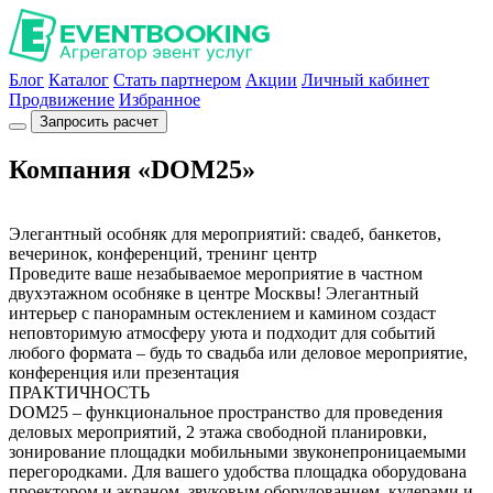
Блог
Каталог
Стать партнером
Акции
Личный кабинет
Продвижение
Избранное
Запросить расчет
Компания «DOM25»
Элегантный особняк для мероприятий: свадеб, банкетов,
вечеринок, конференций, тренинг центр
Проведите ваше незабываемое мероприятие в частном
двухэтажном особняке в центре Москвы! Элегантный
интерьер с панорамным остеклением и камином создаст
неповторимую атмосферу уюта и подходит для событий
любого формата – будь то свадьба или деловое мероприятие,
конференция или презентация
ПРАКТИЧНОСТЬ
DOM25 – функциональное пространство для проведения
деловых мероприятий, 2 этажа свободной планировки,
зонирование площадки мобильными звуконепроницаемыми
перегородками. Для вашего удобства площадка оборудована
проектором и экраном, звуковым оборудованием, кулерами и