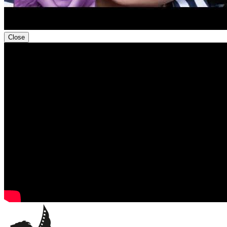
Close