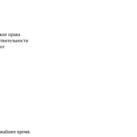
кие права
ствительности
от
ижайшее время.