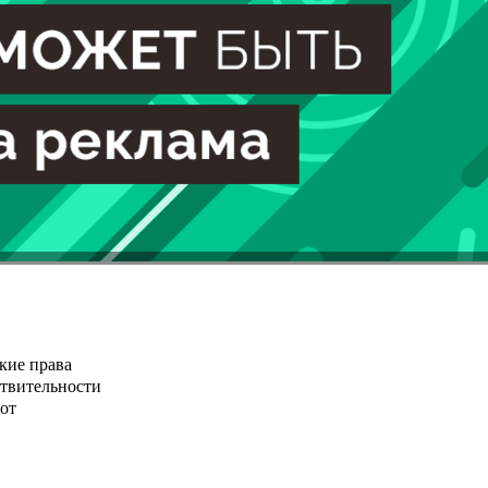
кие права
ствительности
от