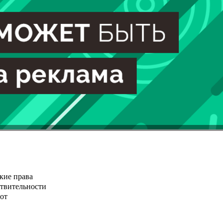
кие права
ствительности
от