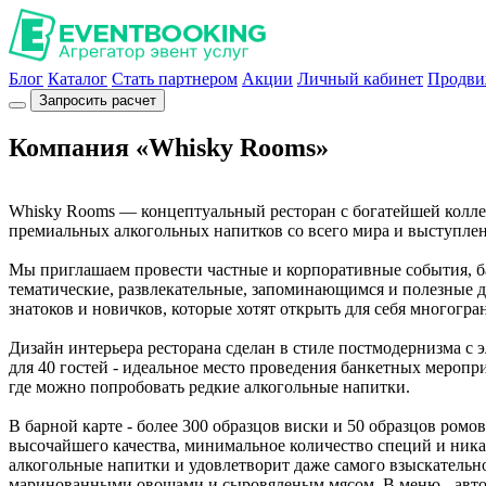
Блог
Каталог
Стать партнером
Акции
Личный кабинет
Продви
Запросить расчет
Компания «Whisky Rooms»
Whisky Rooms — концептуальный ресторан с богатейшей колле
премиальных алкогольных напитков со всего мира и выступлен
Мы приглашаем провести частные и корпоративные события, ба
тематические, развлекательные, запоминающимся и полезные д
знатоков и новичков, которые хотят открыть для себя многогр
Дизайн интерьера ресторана сделан в стиле постмодернизма с 
для 40 гостей - идеальное место проведения банкетных меропри
где можно попробовать редкие алкогольные напитки.
В барной карте - более 300 образцов виски и 50 образцов ром
высочайшего качества, минимальное количество специй и ника
алкогольные напитки и удовлетворит даже самого взыскательно
маринованными овощами и сыровяленым мясом. В меню - автор