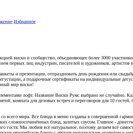
жение
Избранное
кцией виски и сообщество, объединяющее более 3000 участнико
ием первых лиц индустрии, писателей и художников, артистов 
нкеты и презентации, отпраздновать день рождения или свадьб
егустации, а подарочные сертификаты на индивидуальные дегус
анный мир виски!
элементами лофт. Название Виски Румс выбрано не случайно. Ка
ятий, комната для деловых встреч и переговоров для 10 гостей, 
ов со всего мира. Все блюда в меню созданы в совершенной гар
ких сложносочинённых блюд, залитых соусом. Главное - донести
го гостя. Мы любим всё натуральное, поэтому делаем всё самост
ские европейские блюда с лёгким шотландским акцентом и зак