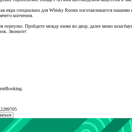
ьная икра специально для Whisky Rooms изготавливается нашим
рячего копчения.
м переулке. Пройдите между ними во двор, далее мимо шлагбау
нок. Звоните!
entBooking.
32289705
ваться