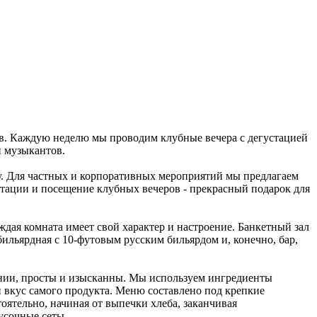
в. Каждую неделю мы проводим клубные вечера с дегустацией
и музыкантов.
у. Для частных и корпоративных мероприятий мы предлагаем
тации и посещение клубных вечеров - прекрасный подарок для
ждая комната имеет свой характер и настроение. Банкетный зал
бильярдная с 10-футовым русским бильярдом и, конечно, бар,
монии, просты и изысканны. Мы используем ингредиенты
 вкус самого продукта. Меню составлено под крепкие
оятельно, начиная от выпечки хлеба, заканчивая
усочные сеты.