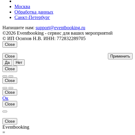
напишите нам
Москва
Обработка данных
Санкт-Петербург
Напишите нам:
support@eventbooking.ru
©2026 Eventbooking - сервис для ваших мероприятий
© ИП Осипов Н.В. ИНН: 772832289705
Close
Close
Применить
Да
Нет
Close
Close
Close
Ок
Close
Close
Eventbooking
=