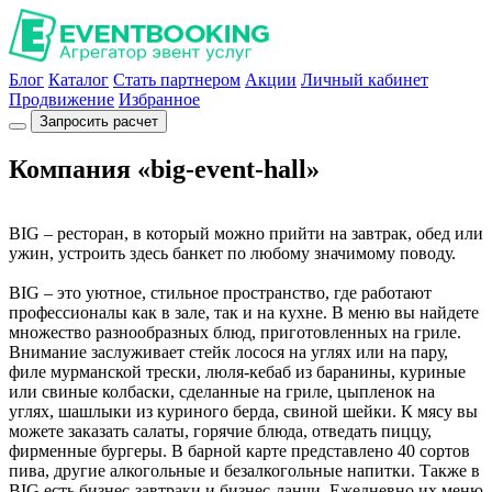
Блог
Каталог
Стать партнером
Акции
Личный кабинет
Продвижение
Избранное
Запросить расчет
Компания «big-event-hall»
BIG – ресторан, в который можно прийти на завтрак, обед или
ужин, устроить здесь банкет по любому значимому поводу.
BIG – это уютное, стильное пространство, где работают
профессионалы как в зале, так и на кухне. В меню вы найдете
множество разнообразных блюд, приготовленных на гриле.
Внимание заслуживает стейк лосося на углях или на пару,
филе мурманской трески, люля-кебаб из баранины, куриные
или свиные колбаски, сделанные на гриле, цыпленок на
углях, шашлыки из куриного берда, свиной шейки. К мясу вы
можете заказать салаты, горячие блюда, отведать пиццу,
фирменные бургеры. В барной карте представлено 40 сортов
пива, другие алкогольные и безалкогольные напитки. Также в
BIG есть бизнес-завтраки и бизнес-ланчи. Ежедневно их меню