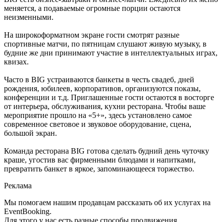
меняется, а подаваемые огромные порции остаются
неизменными.
На широкоформатном экране гости смотрят разные
спортивные матчи, по пятницам слушают живую музыку, в
будние же дни принимают участие в интеллектуальных играх,
квизах.
Часто в BIG устраиваются банкеты в честь свадеб, дней
рождения, юбилеев, корпоративов, организуются показы,
конференции и т.д. Приглашенные гости остаются в восторге
от интерьера, обслуживания, кухни ресторана. Чтобы ваше
мероприятие прошло на «5+», здесь установлено самое
современное световое и звуковое оборудование, сцена,
большой экран.
Команда ресторана BIG готова сделать будний день чуточку
краше, угостив вас фирменными блюдами и напитками,
превратить банкет в яркое, запоминающееся торжество.
Реклама
Мы помогаем нашим продавцам рассказать об их услугах на
EventBooking.
Для этого у нас есть разные способы продвижения.