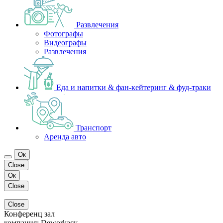
Развлечения
Фотографы
Видеографы
Развлечения
Еда и напитки & фан-кейтеринг & фуд-траки
Транспорт
Аренда авто
Ок
Close
Ок
Close
Close
Конференц зал
компания:
Deworkacy