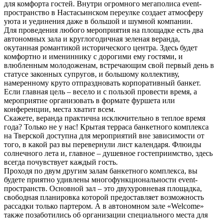
для комфорта гостей. Внутри огромного мегаполиса event-
пространство в Настасьинском переулке создает атмосферу
уюта и уединения даже в большой и шумной компании.
Для проведения любого мероприятия на площадке есть два
автономных зала и круглогодичная зеленая веранда,
окутанная романтикой исторического центра. Здесь будет
комфортно и имениннику с дорогими ему гостями, и
влюбленным молодоженам, встречающим свой первый день в
статусе законных супругов, и большому коллективу,
намеренному круто отпраздновать корпоративный банкет.
Если главная цель – весело и с пользой провести время, а
мероприятие организовать в формате фуршета или
конференции, места хватит всем.
Скажете, веранда практична исключительно в теплое время
года? Только не у нас! Крытая терраса банкетного комплекса
на Тверской доступна для мероприятий вне зависимости от
того, в какой раз вы перевернули лист календаря. Флюиды
солнечного лета и, главное – душевное гостеприимство, здесь
всегда почувствует каждый гость.
Проходя по двум другим залам банкетного комплекса, вы
будете приятно удивлены многофункциональности event-
пространств. Основной зал – это двухуровневая площадка,
свободная планировка которой предоставляет возможность
рассадки только партером. А в автономном зале «Welcome»
также позаботились об организации специального места для