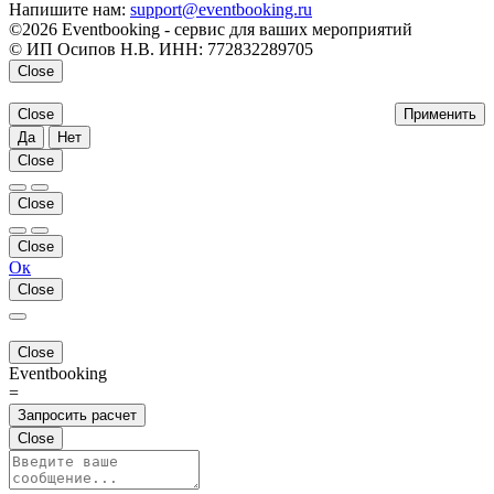
Напишите нам:
support@eventbooking.ru
©2026 Eventbooking - сервис для ваших мероприятий
© ИП Осипов Н.В. ИНН: 772832289705
Close
Close
Применить
Да
Нет
Close
Close
Close
Ок
Close
Close
Eventbooking
=
Запросить расчет
Close