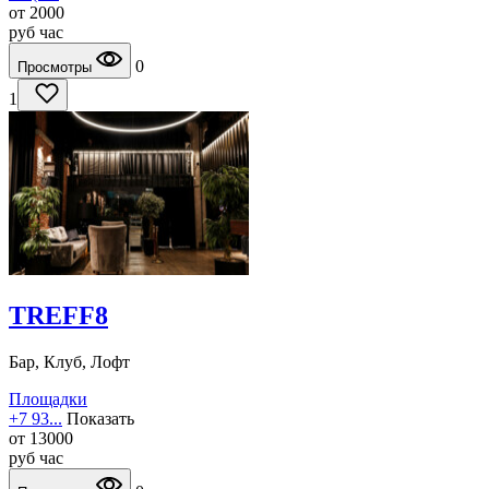
от
2000
руб
час
0
Просмотры
1
TREFF8
Бар, Клуб, Лофт
Площадки
+7 93...
Показать
от
13000
руб
час