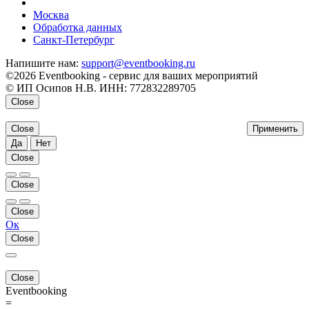
напишите нам
Москва
Обработка данных
Санкт-Петербург
Напишите нам:
support@eventbooking.ru
©2026 Eventbooking - сервис для ваших мероприятий
© ИП Осипов Н.В. ИНН: 772832289705
Close
Close
Применить
Да
Нет
Close
Close
Close
Ок
Close
Close
Eventbooking
=