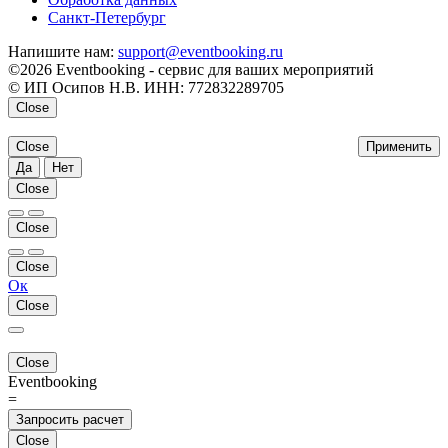
Санкт-Петербург
Напишите нам:
support@eventbooking.ru
©2026 Eventbooking - сервис для ваших мероприятий
© ИП Осипов Н.В. ИНН: 772832289705
Close
Close
Применить
Да
Нет
Close
Close
Close
Ок
Close
Close
Eventbooking
=
Запросить расчет
Close