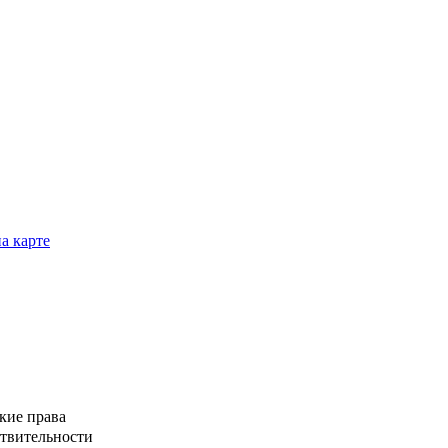
а карте
кие права
ствительности