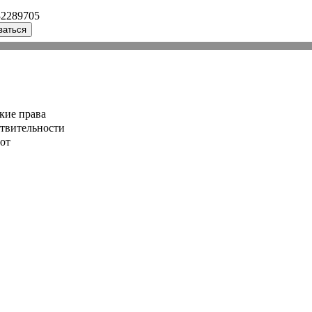
32289705
ваться
кие права
ствительности
от