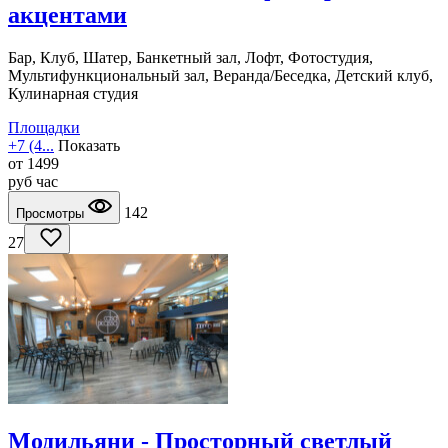
акцентами
Бар, Клуб, Шатер, Банкетный зал, Лофт, Фотостудия,
Мультифункциональный зал, Веранда/Беседка, Детский клуб,
Кулинарная студия
Площадки
+7 (4...
Показать
от
1499
руб
час
142
Просмотры
27
Модильяни - Просторный светлый