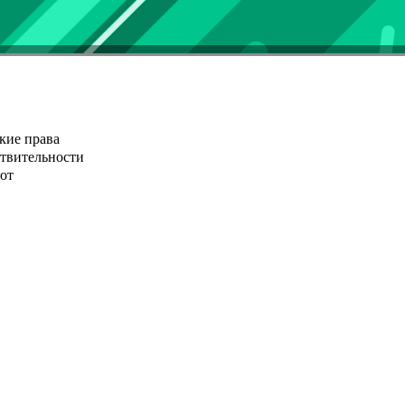
кие права
ствительности
от