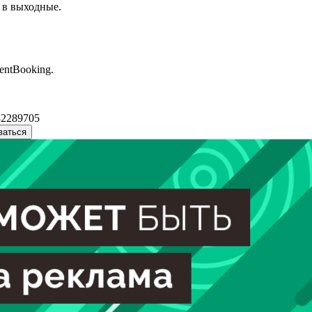
 в выходные.
entBooking.
32289705
ваться