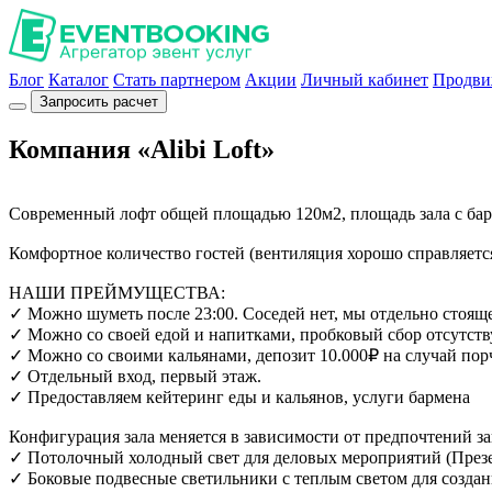
Блог
Каталог
Стать партнером
Акции
Личный кабинет
Продви
Запросить расчет
Компания «Alibi Loft»
Современный лофт общей площадью 120м2, площадь зала с барно
Комфортное количество гостей (вентиляция хорошо справляется
НАШИ ПРЕЙМУЩЕСТВА:
✓ Можно шуметь после 23:00. Соседей нет, мы отдельно стояще
✓ Можно со своей едой и напитками, пробковый сбор отсутств
✓ Можно со своими кальянами, депозит 10.000₽ на случай пор
✓ Отдельный вход, первый этаж.
✓ Предоставляем кейтеринг еды и кальянов, услуги бармена
Конфигурация зала меняется в зависимости от предпочтений за
✓ Потолочный холодный свет для деловых мероприятий (Презент
✓ Боковые подвесные светильники с теплым светом для создан