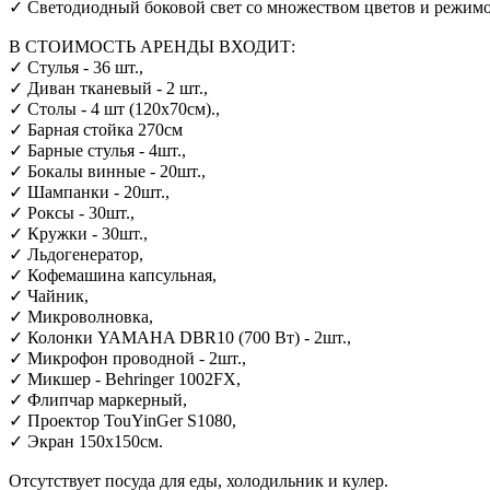
✓ Светодиодный боковой свет со множеством цветов и режим
В СТОИМОСТЬ АРЕНДЫ ВХОДИТ:
✓ Стулья - 36 шт.,
✓ Диван тканевый - 2 шт.,
✓ Столы - 4 шт (120х70см).,
✓ Барная стойка 270см
✓ Барные стулья - 4шт.,
✓ Бокалы винные - 20шт.,
✓ Шампанки - 20шт.,
✓ Роксы - 30шт.,
✓ Кружки - 30шт.,
✓ Льдогенератор,
✓ Кофемашина капсульная,
✓ Чайник,
✓ Микроволновка,
✓ Колонки YAMAHA DBR10 (700 Вт) - 2шт.,
✓ Микрофон проводной - 2шт.,
✓ Микшер - Behringer 1002FX,
✓ Флипчар маркерный,
✓ Проектор TouYinGer S1080,
✓ Экран 150х150см.
Отсутствует посуда для еды, холодильник и кулер.