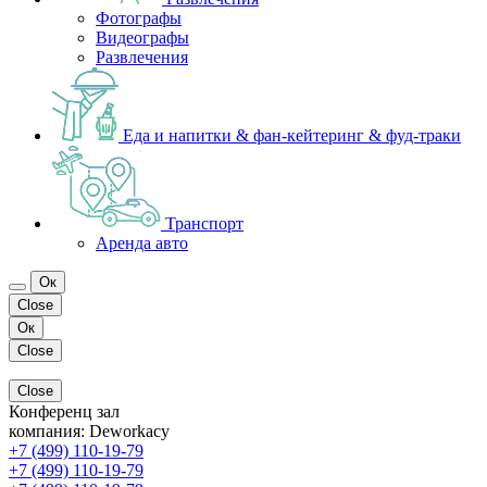
Фотографы
Видеографы
Развлечения
Еда и напитки & фан-кейтеринг & фуд-траки
Транспорт
Аренда авто
Ок
Close
Ок
Close
Close
Конференц зал
компания:
Deworkacy
+7 (499) 110-19-79
+7 (499) 110-19-79