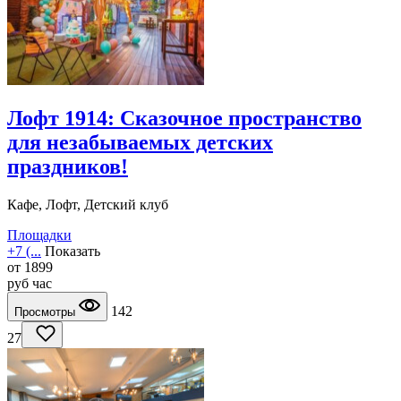
Лофт 1914: Сказочное пространство
для незабываемых детских
праздников!
Кафе, Лофт, Детский клуб
Площадки
+7 (...
Показать
от
1899
руб
час
142
Просмотры
27