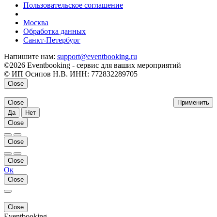
Пользовательское соглашение
напишите нам
Москва
Обработка данных
Санкт-Петербург
Напишите нам:
support@eventbooking.ru
©2026 Eventbooking - сервис для ваших мероприятий
© ИП Осипов Н.В. ИНН: 772832289705
Close
Close
Применить
Да
Нет
Close
Close
Close
Ок
Close
Close
Eventbooking