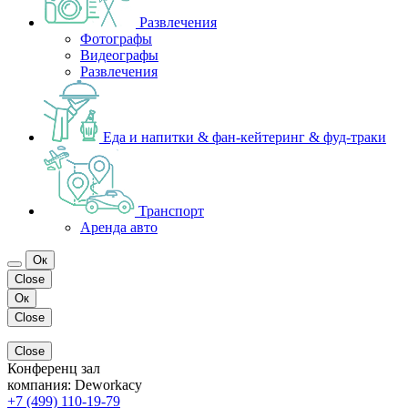
Развлечения
Фотографы
Видеографы
Развлечения
Еда и напитки & фан-кейтеринг & фуд-траки
Транспорт
Аренда авто
Ок
Close
Ок
Close
Close
Конференц зал
компания:
Deworkacy
+7 (499) 110-19-79