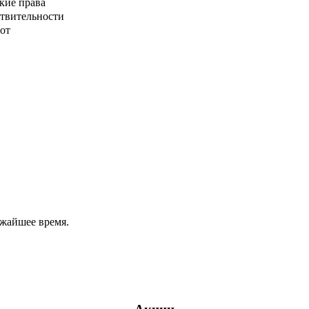
кие права
ствительности
от
ижайшее время.