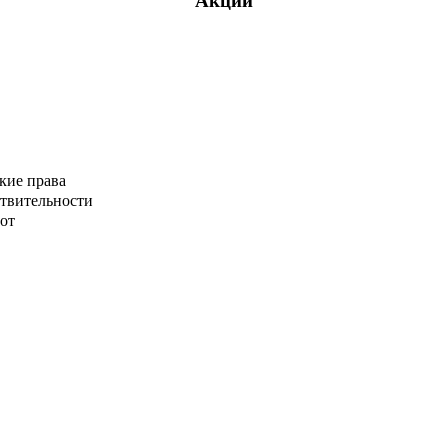
Акции
кие права
ствительности
от