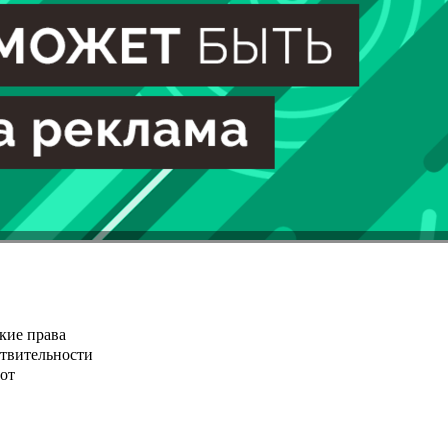
кие права
ствительности
от