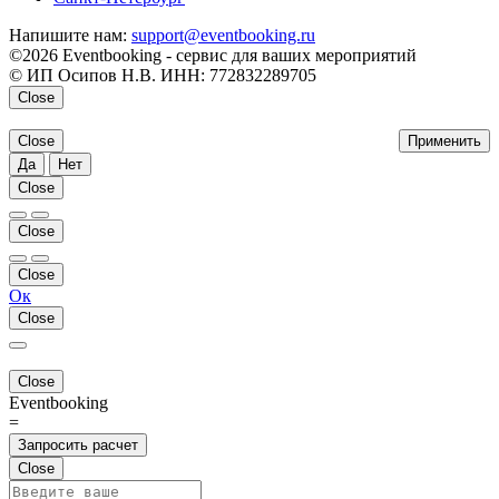
Напишите нам:
support@eventbooking.ru
©2026 Eventbooking - сервис для ваших мероприятий
© ИП Осипов Н.В. ИНН: 772832289705
Close
Close
Применить
Да
Нет
Close
Close
Close
Ок
Close
Close
Eventbooking
=
Запросить расчет
Close